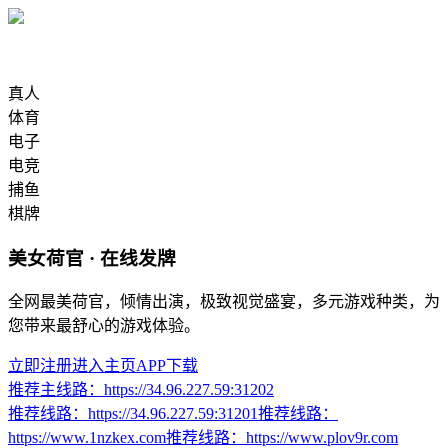
真人
体育
电子
电竞
捕鱼
棋牌
美女荷官 · 在线发牌
全网最美荷官，倾情出演，极致视觉盛宴，多元游戏种类，为
您带来最舒心的游戏体验。
立即注册
进入主页
APP下载
推荐主线路：
https://34.96.227.59:31202
推荐线路：
https://34.96.227.59:31201
推荐线路：
https://www.1nzkex.com
推荐线路：
https://www.plov9r.com